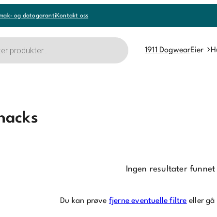
mak- og datogaranti
Kontakt oss
1911 Dogwear
Eier
H
nacks
Ingen resultater funnet
Du kan prøve
fjerne eventuelle filtre
eller gå 