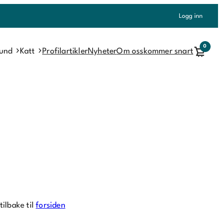
Logg inn
0
und
Katt
Profilartikler
Nyheter
Om oss
kommer snart
tilbake til
forsiden