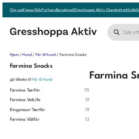
Om oss
Kjøpsvilkår
Forhandlersøknad
Gresshoppa Aktiv Oppdretterklubb
S
Products
search
Hjem
/
Hund
/
Fôr til hund
/ Farmina Snacks
Farmina Snacks
Farmina S
gå tilbake til
Fôr til hund
Farmina Tørrfòr
70
Farmina VetLife
21
Kingsmoor Tørrfòr
19
Farmina Våtfòr
13