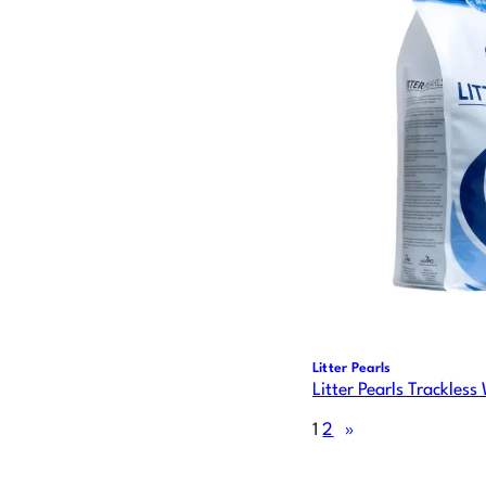
Litter Pearls
Litter Pearls Trackles
1
2
»