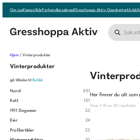
Om oss
Kjøpsvilkår
Forhandlersøknad
Gresshoppa Aktiv Oppdretterklubb
S
Products
search
Hjem
/ Vinterprodukter
Vinterprodukter
Vinterpro
gå tilbake til
Butikk
Hund
651
Her finner du alt som
Katt
101
Viser 1–15 av 20 resultater
1911 Dogwear
33
Eier
24
Profilartikler
23