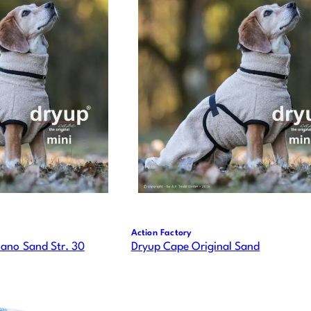
Action Factory
ano Sand Str. 30
Dryup Cape Original Sand