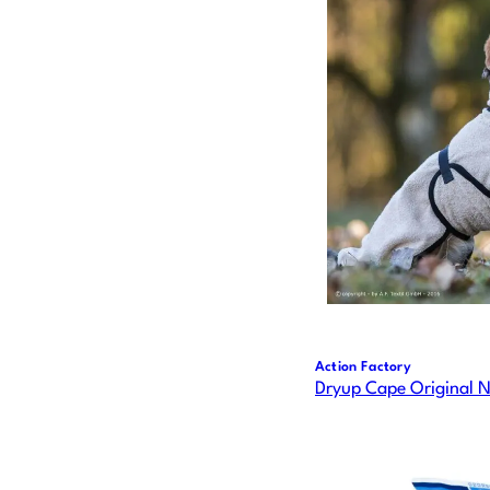
Action Factory
Dryup Cape Original N