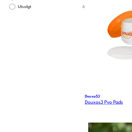
Utsolgt
6
DouxoS3
Douxos3 Pyo Pads