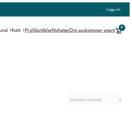
Logg inn
0
und
Katt
Profilartikler
Nyheter
Om oss
kommer snart