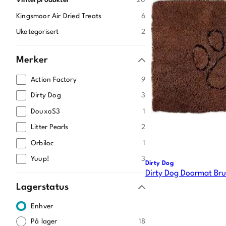
Vinterprodukter
20
Kingsmoor Air Dried Treats
6
Ukategorisert
2
Merker
Action Factory
9
Dirty Dog
3
DouxoS3
1
Litter Pearls
2
Orbiloc
1
Yuup!
3
Dirty Dog
Dirty Dog Doormat Br
Lagerstatus
Enhver
På lager
18