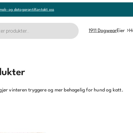
mak- og datogaranti
Kontakt oss
1911 Dogwear
Eier
H
dukter
 gjør vinteren tryggere og mer behagelig for hund og katt.