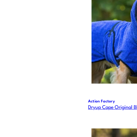
Action Factory
Dryup Cape Original B