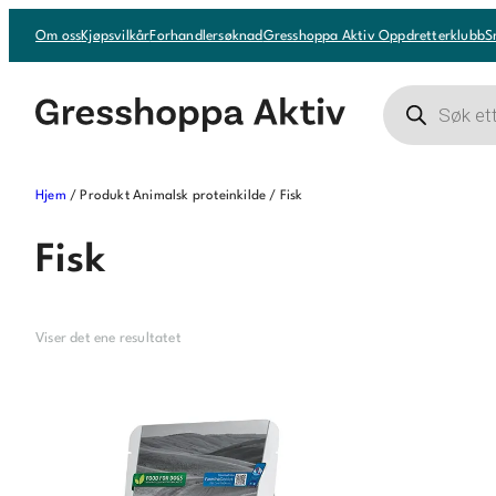
Hopp
Om oss
Kjøpsvilkår
Forhandlersøknad
Gresshoppa Aktiv Oppdretterklubb
S
til
innhold
Products
search
Hjem
/ Produkt Animalsk proteinkilde / Fisk
Fisk
Viser det ene resultatet