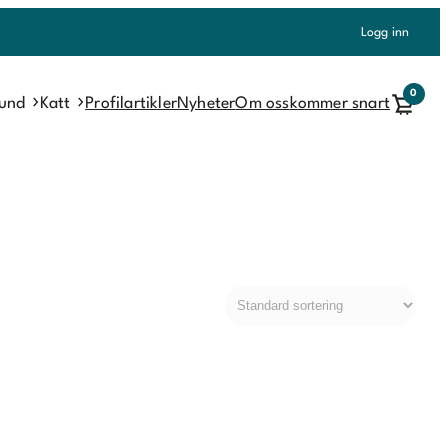
Logg inn
0
und
Katt
Profilartikler
Nyheter
Om oss
kommer snart