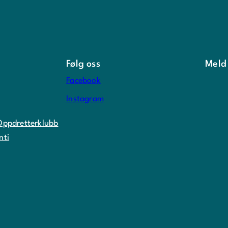
Følg oss
Meld
Facebook
Instagram
Oppdretterklubb
nti