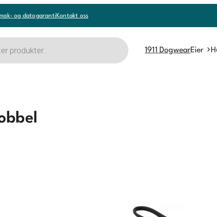
mak- og datogaranti
Kontakt oss
1911 Dogwear
Eier
H
obbel