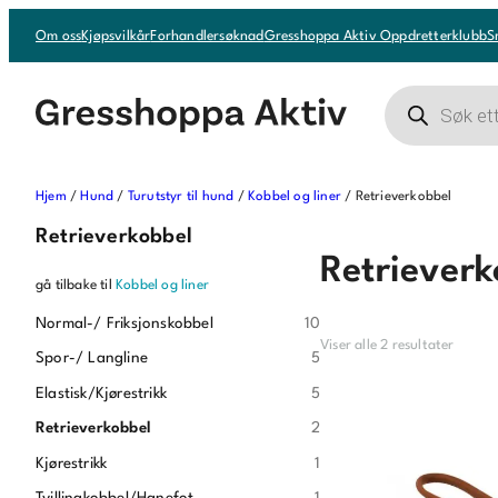
Om oss
Kjøpsvilkår
Forhandlersøknad
Gresshoppa Aktiv Oppdretterklubb
S
Products
search
Hjem
/
Hund
/
Turutstyr til hund
/
Kobbel og liner
/ Retrieverkobbel
Retrieverkobbel
Retrieverk
gå tilbake til
Kobbel og liner
Normal-/ Friksjonskobbel
10
Viser alle 2 resultater
Spor-/ Langline
5
Elastisk/Kjørestrikk
5
Retrieverkobbel
2
Kjørestrikk
1