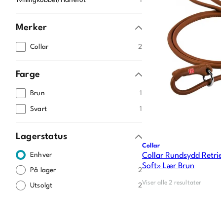
Tvillingkobbel/Hanefot
1
Merker
Collar
2
Farge
Brun
1
Svart
1
Lagerstatus
Collar
Enhver
Collar Rundsydd Retr
Soft» Lær Brun
På lager
2
Viser alle 2 resultater
Utsolgt
2