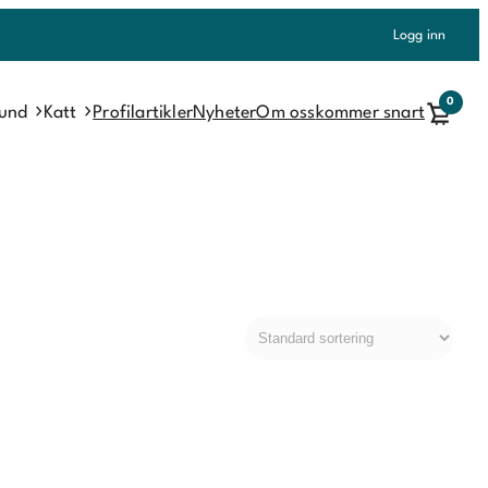
Logg inn
0
und
Katt
Profilartikler
Nyheter
Om oss
kommer snart