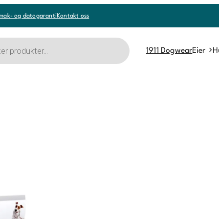
mak- og datogaranti
Kontakt oss
1911 Dogwear
Eier
H