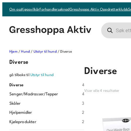
Om oss
Kjøpsvilkår
Forhandlersøknad
Gresshoppa Aktiv Oppdretterklubb
S
Products
search
Hjem
/
Hund
/
Utstyr til hund
/ Diverse
Diverse
Diverse
gå tilbake til
Utstyr til hund
Diverse
4
Viser alle 4 resultater
Senger/Madrasser/Tepper
4
Skåler
3
Hjelpemidler
2
Kjøleprodukter
2