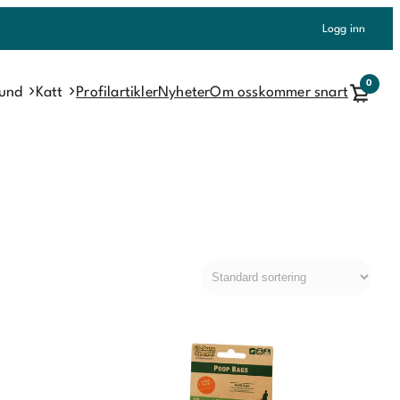
Logg inn
0
und
Katt
Profilartikler
Nyheter
Om oss
kommer snart