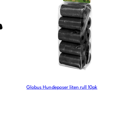
Globus Hundeposer liten rull 10pk