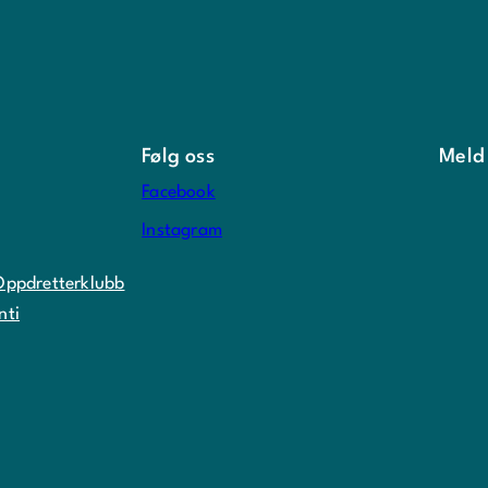
Følg oss
Meld
Facebook
Instagram
Oppdretterklubb
nti