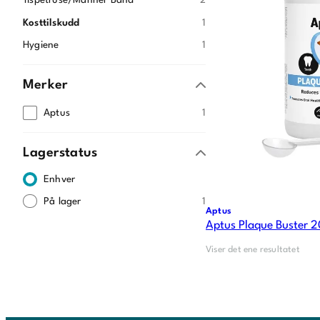
Tispetruse/Manner Band
2
Kosttilskudd
1
Hygiene
1
Merker
Aptus
1
Lagerstatus
Enhver
På lager
1
Aptus
Aptus Plaque Buster 
Viser det ene resultatet