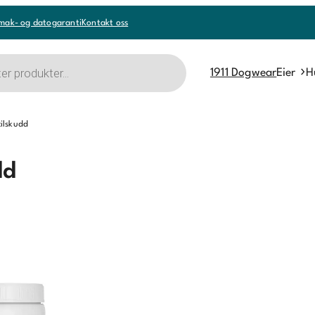
mak- og datogaranti
Kontakt oss
1911 Dogwear
Eier
H
tilskudd
dd