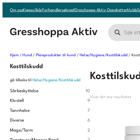
Om oss
Kjøpsvilkår
Forhandlersøknad
Gresshoppa Aktiv Oppdretterklubb
S
Products
search
Hjem
/
Hund
/
Pleieprodukter til hund
/
Helse/Hygiene/Kosttilskudd
/ Kost
Kosttilskudd
Kosttilsku
gå tilbake til
Helse/Hygiene/Kosttilskudd
Sårbeskyttelse
10
Viser det ene resultatet
Klostell
9
Tannhelse
7
Diverse
6
Mage/Tarm
2