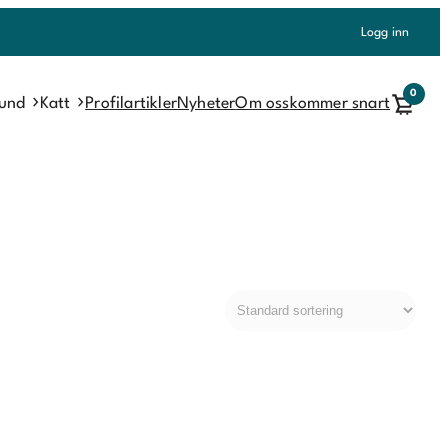
Logg inn
0
und
Katt
Profilartikler
Nyheter
Om oss
kommer snart