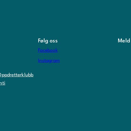
Følg oss
Meld
Facebook
Instagram
Oppdretterklubb
nti