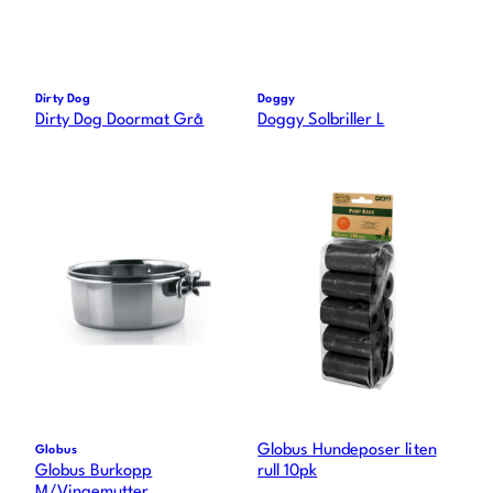
Dirty Dog
Doggy
Dirty Dog Doormat Grå
Doggy Solbriller L
Globus Hundeposer liten
Globus
Globus Burkopp
rull 10pk
M/Vingemutter