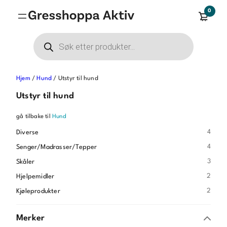
0
Products
search
Hjem
/
Hund
/ Utstyr til hund
Utstyr til hund
gå tilbake til
Hund
4
Diverse
4
Senger/Madrasser/Tepper
3
Skåler
2
Hjelpemidler
2
Kjøleprodukter
Merker