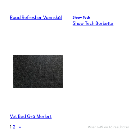
Road Refresher Vannskål
Show Tech
Show Tech Burbøtte
Vet Bed Grå Merlert
1
2
»
Viser 1–15 av 16 resultater