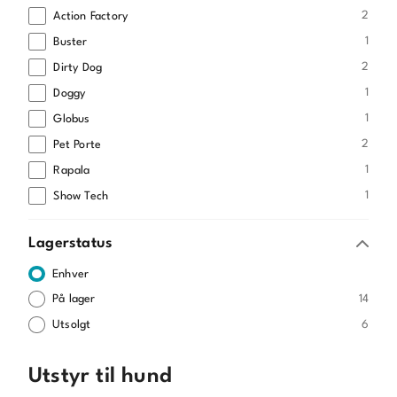
2
Action Factory
1
Buster
2
Dirty Dog
1
Doggy
1
Globus
2
Pet Porte
1
Rapala
1
Show Tech
Lagerstatus
Enhver
14
På lager
6
Utsolgt
Utstyr til hund