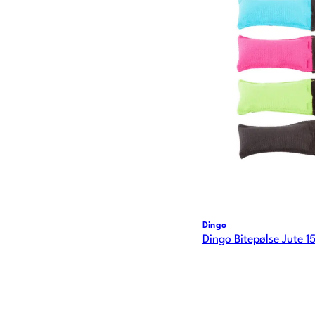
Dingo
Dingo Bitepølse Jute 