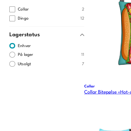
Collar
2
Dingo
12
Lagerstatus
Enhver
På lager
11
Utsolgt
7
Collar
Collar Bitepølse «Hot