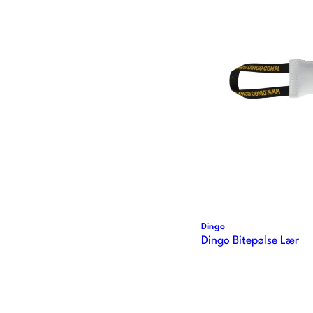
Dingo
Dingo Bitepølse Lær