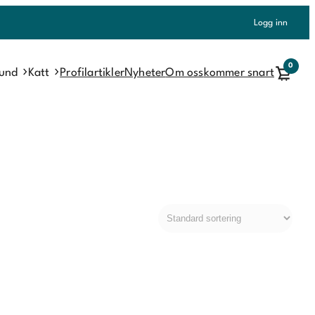
Logg inn
0
und
Katt
Profilartikler
Nyheter
Om oss
kommer snart