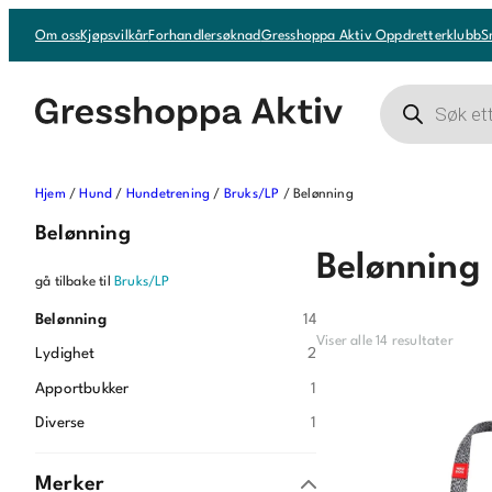
Om oss
Kjøpsvilkår
Forhandlersøknad
Gresshoppa Aktiv Oppdretterklubb
S
Products
search
Hjem
/
Hund
/
Hundetrening
/
Bruks/LP
/ Belønning
Belønning
Belønning
gå tilbake til
Bruks/LP
Belønning
14
Viser alle 14 resultater
Lydighet
2
Apportbukker
1
Diverse
1
Merker