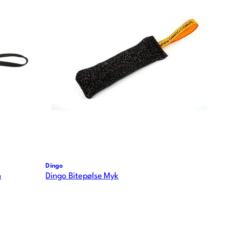
Dingo
m
Dingo Bitepølse Myk