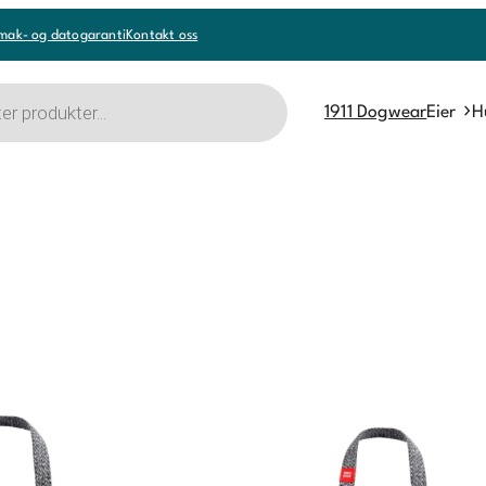
mak- og datogaranti
Kontakt oss
1911 Dogwear
Eier
H