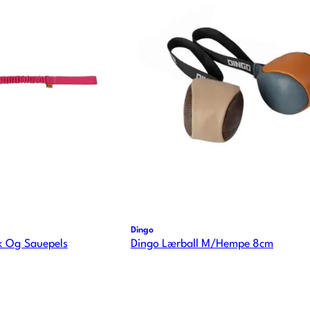
Dingo
k Og Sauepels
Dingo Lærball M/Hempe 8cm