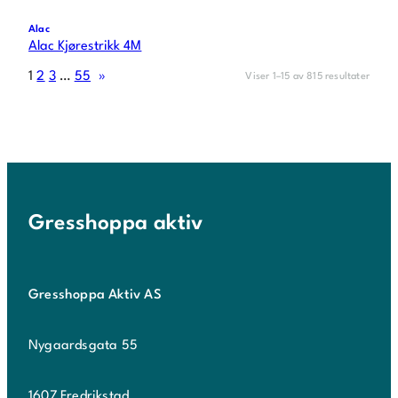
Alac
Alac Kjørestrikk 4M
1
2
3
…
55
»
Viser 1–15 av 815 resultater
Gresshoppa aktiv
Gresshoppa Aktiv AS
Nygaardsgata 55
1607 Fredrikstad