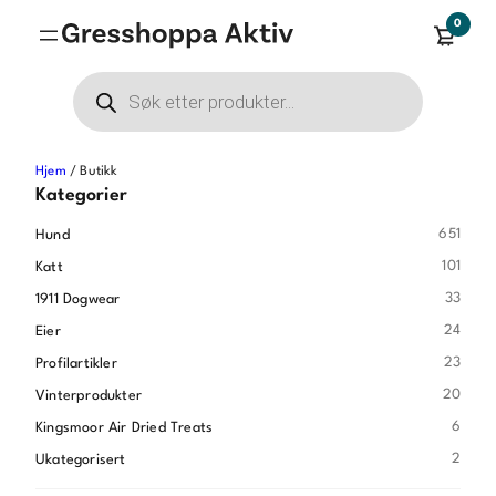
Hopp
0
til
innhold
Products
search
Hjem
/ Butikk
Kategorier
651
Hund
101
Katt
33
1911 Dogwear
24
Eier
23
Profilartikler
20
Vinterprodukter
6
Kingsmoor Air Dried Treats
2
Ukategorisert