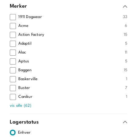
Merker
33
1911 Dogwear
6
Acme
15
Action Factory
5
Adaptil
11
Alac
5
Aptus
15
Baggen
1
Baskerville
7
Buster
1
Canikur
vis alle
(
62
)
Lagerstatus
Enhver