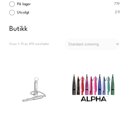
719
På lager
211
Utsolgt
Butikk
Viser 1–15 av 815 resultater