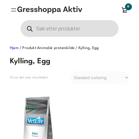
Hopp
0
til
innhold
Products
search
Hjem
/ Produkt Animalsk proteinkilde / Kylling, Egg
Kylling, Egg
Viser det ene resultatet