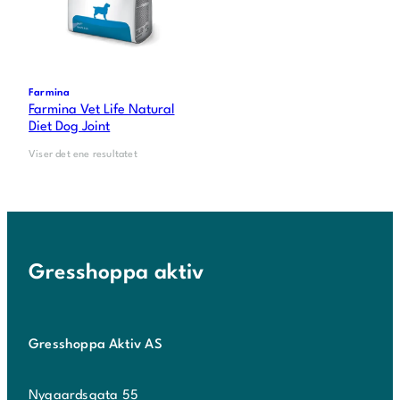
Farmina
Farmina Vet Life Natural
Diet Dog Joint
Viser det ene resultatet
Gresshoppa aktiv
Gresshoppa Aktiv AS
Nygaardsgata 55