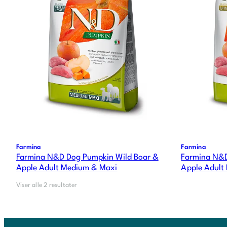
Farmina
Farmina
Farmina N&D Dog Pumpkin Wild Boar &
Farmina N&D
Apple Adult Medium & Maxi
Apple Adult 
Viser alle 2 resultater