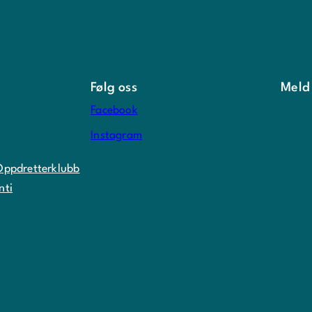
Følg oss
Meld
Facebook
Instagram
Oppdretterklubb
nti