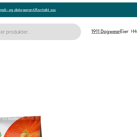
mak- og datogaranti
Kontakt oss
1911 Dogwear
Eier
H