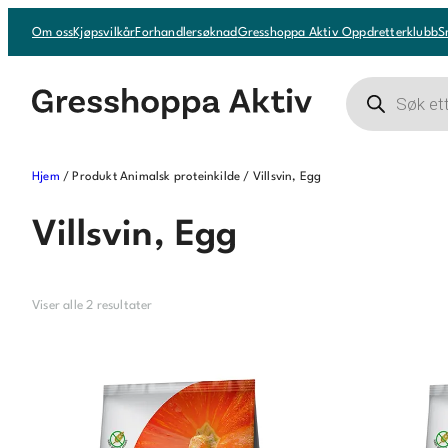
Hopp
Om oss
Kjøpsvilkår
Forhandlersøknad
Gresshoppa Aktiv Oppdretterklubb
S
til
innhold
Products
search
Hjem
/ Produkt Animalsk proteinkilde / Villsvin, Egg
Villsvin, Egg
Viser alle 2 resultater