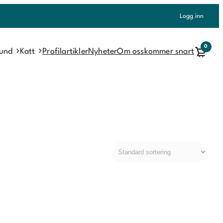
Logg inn
0
und
Katt
Profilartikler
Nyheter
Om oss
kommer snart