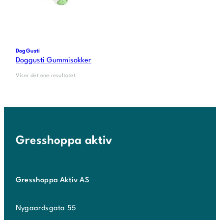
DogGusti
Doggusti Gummisokker
Viser det ene resultatet
Gresshoppa aktiv
Gresshoppa Aktiv AS
Nygaardsgata 55