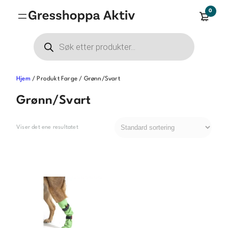
Hopp
0
til
innhold
Products
search
Hjem
/ Produkt Farge / Grønn/Svart
Grønn/Svart
Viser det ene resultatet