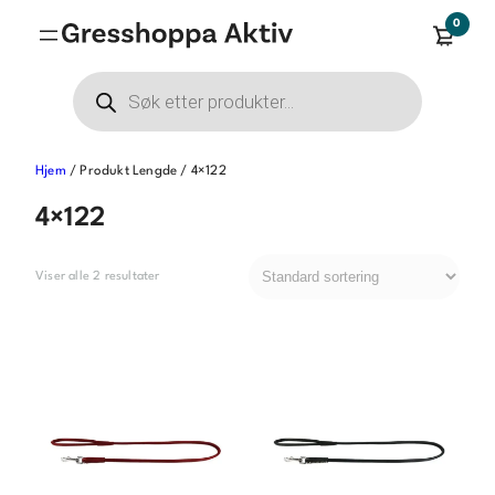
Hopp
0
til
innhold
Products
search
Hjem
/ Produkt Lengde / 4×122
4×122
Viser alle 2 resultater