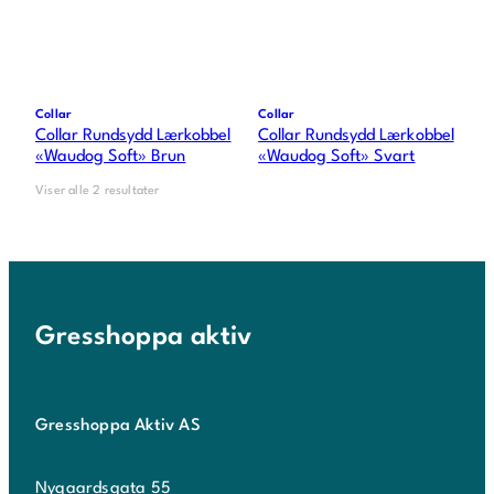
Collar
Collar
Collar Rundsydd Lærkobbel
Collar Rundsydd Lærkobbel
«Waudog Soft» Brun
«Waudog Soft» Svart
Viser alle 2 resultater
Gresshoppa aktiv
Gresshoppa Aktiv AS
Nygaardsgata 55