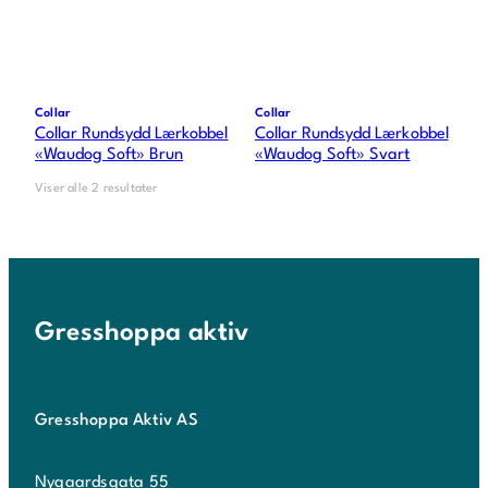
Collar
Collar
Collar Rundsydd Lærkobbel
Collar Rundsydd Lærkobbel
«Waudog Soft» Brun
«Waudog Soft» Svart
Viser alle 2 resultater
Gresshoppa aktiv
Gresshoppa Aktiv AS
Nygaardsgata 55