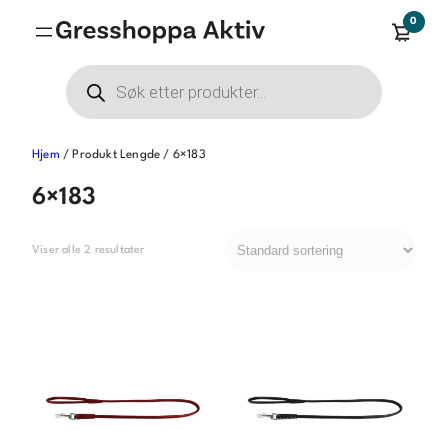
Hopp
0
til
innhold
Products
search
Hjem
/ Produkt Lengde / 6×183
6×183
Viser alle 2 resultater