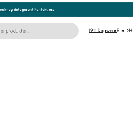
mak- og datogaranti
Kontakt oss
1911 Dogwear
Eier
H