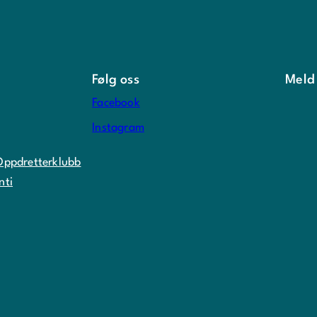
Følg oss
Meld
Facebook
Instagram
Oppdretterklubb
nti