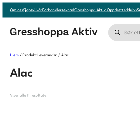
Hopp
Om oss
Kjøpsvilkår
Forhandlersøknad
Gresshoppa Aktiv Oppdretterklubb
S
til
innhold
Products
search
Hjem
/ Produkt Leverandør / Alac
Alac
Viser alle 11 resultater