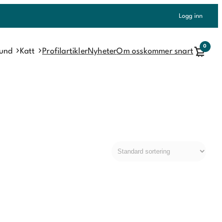
Logg inn
0
und
Katt
Profilartikler
Nyheter
Om oss
kommer snart