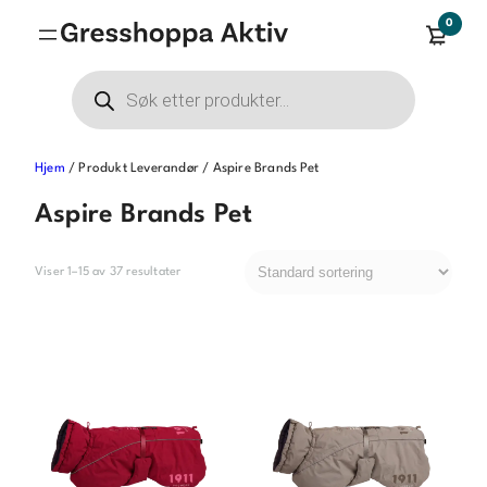
Hopp
0
til
innhold
Products
search
Hjem
/ Produkt Leverandør / Aspire Brands Pet
Aspire Brands Pet
Viser 1–15 av 37 resultater