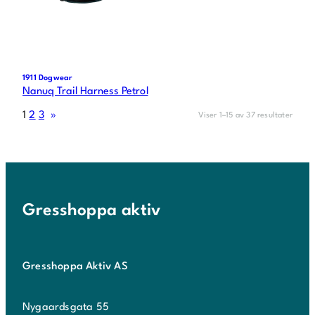
1911 Dogwear
Nanuq Trail Harness Petrol
1
2
3
»
Viser 1–15 av 37 resultater
Gresshoppa aktiv
Gresshoppa Aktiv AS
Nygaardsgata 55