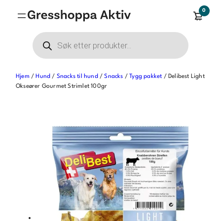
Hopp
0
til
innhold
Products
search
Hjem
/
Hund
/
Snacks til hund
/
Snacks
/
Tygg pakket
/ Delibest Light
Okseører Gourmet Strimlet 100gr