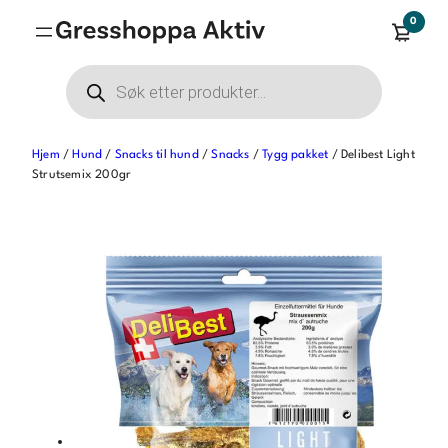
Hopp
0
til
innhold
Products
search
Hjem
/
Hund
/
Snacks til hund
/
Snacks
/
Tygg pakket
/ Delibest Light
Strutsemix 200gr