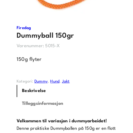
Firedog
Dummyball 150gr
Varenummer:
5015-X
150g flyter
Kategori:
Dummy
, 
Hund
, 
Jakt
Beskrivelse
Tilleggsinformasjon
Velkommen til variasjon i dummyarbeidet!
Denne praktiske Dummyballen på 150g er en flott