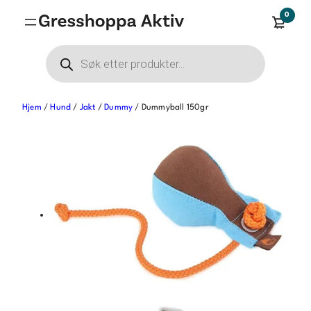
Hopp
0
til
innhold
Products
search
Hjem
/
Hund
/
Jakt
/
Dummy
/ Dummyball 150gr