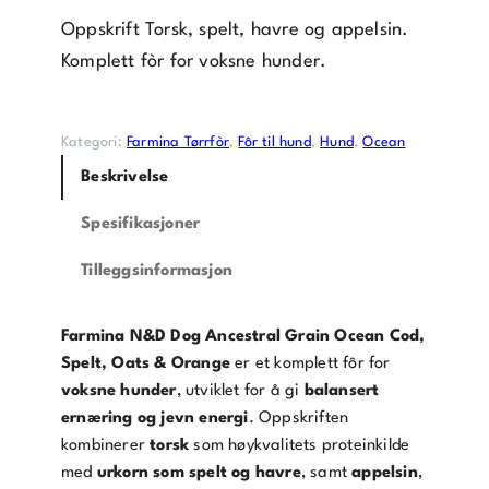
Oppskrift Torsk, spelt, havre og appelsin.
Komplett fòr for voksne hunder.
Kategori:
Farmina Tørrfòr
, 
Fôr til hund
, 
Hund
, 
Ocean
Beskrivelse
Spesifikasjoner
Tilleggsinformasjon
Farmina N&D Dog Ancestral Grain Ocean Cod,
Spelt, Oats & Orange
er et komplett fôr for
voksne hunder
, utviklet for å gi
balansert
ernæring og jevn energi
. Oppskriften
kombinerer
torsk
som høykvalitets proteinkilde
med
urkorn som spelt og havre
, samt
appelsin
,