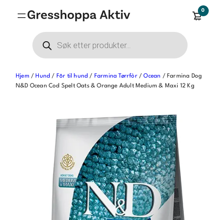
Hopp
0
til
innhold
Products
search
Hjem
/
Hund
/
Fôr til hund
/
Farmina Tørrfòr
/
Ocean
/ Farmina Dog
N&D Ocean Cod Spelt Oats & Orange Adult Medium & Maxi 12 Kg