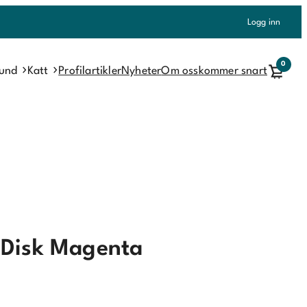
Logg inn
0
und
Katt
Profilartikler
Nyheter
Om oss
kommer snart
n Disk Magenta