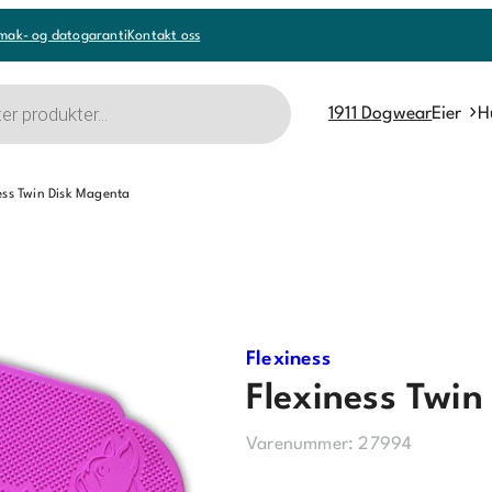
mak- og datogaranti
Kontakt oss
1911 Dogwear
Eier
H
ess Twin Disk Magenta
Flexiness
Flexiness Twi
Varenummer:
27994