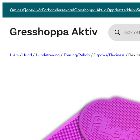
Hopp
Om oss
Kjøpsvilkår
Forhandlersøknad
Gresshoppa Aktiv Oppdretterklubb
S
til
innhold
Products
search
Hjem
/
Hund
/
Hundetrening
/
Trening/Rehab
/
Fitpaws/Flexiness
/ Flexin