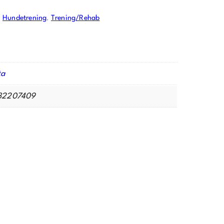
, 
Hundetrening
, 
Trening/Rehab
ta
32207409