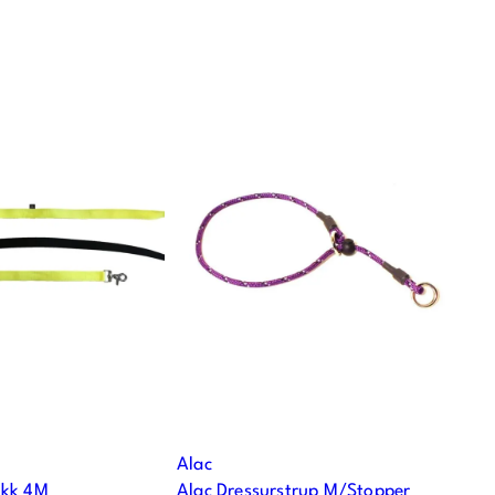
Alac
ikk 4M
Alac Dressurstrup M/Stopper