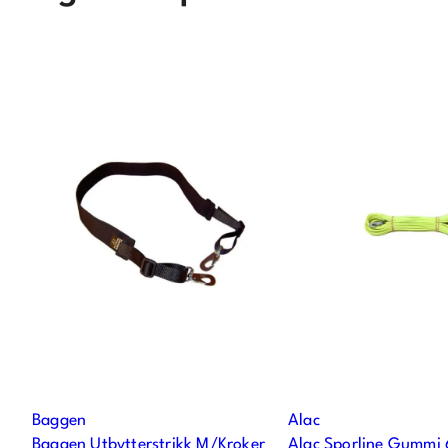
Baggen
Alac
Baggen Utbytterstrikk M/Kroker
Alac Sporline Gummi