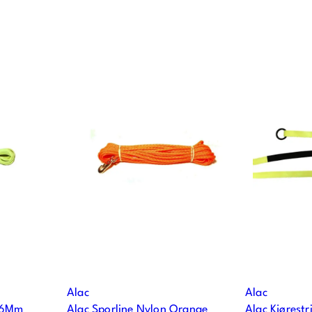
Alac
Alac
 6Mm
Alac Sporline Nylon Orange
Alac Kjørestr