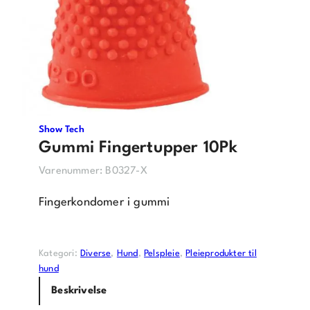
Show Tech
Gummi Fingertupper 10Pk
Varenummer:
B0327-X
Fingerkondomer i gummi
Kategori:
Diverse
, 
Hund
, 
Pelspleie
, 
Pleieprodukter til
hund
Beskrivelse