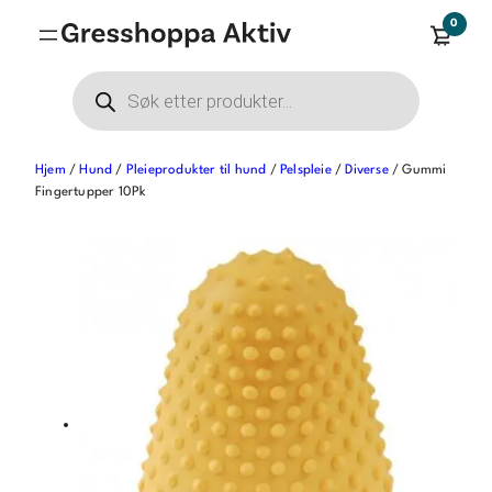
Hopp
0
til
innhold
Products
search
Hjem
/
Hund
/
Pleieprodukter til hund
/
Pelspleie
/
Diverse
/ Gummi
Fingertupper 10Pk