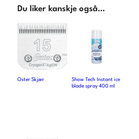
v
Du liker kanskje også…
e
n
t
e
l
i
s
t
e
Oster Skjær
Show Tech Instant ice
n
blade spray 400 ml
f
o
r
d
e
t
t