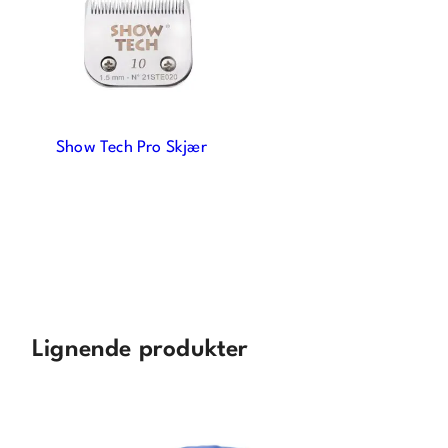
e
p
r
o
d
u
Show Tech Pro Skjær
k
t
e
t
Lignende produkter