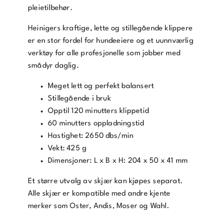
pleietilbehør.
d
r
Heinigers kraftige, lette og stillegående klippere
e
er en stor fordel for hundeeiere og et uunnværlig
s
verktøy for alle profesjonelle som jobber med
s
smådyr daglig.
e
f
Meget lett og perfekt balansert
o
Stillegående i bruk
r
Opptil 120 minutters klippetid
å
60 minutters oppladningstid
b
Hastighet: 2650 dbs/min
l
Vekt: 425 g
i
Dimensjoner: L x B x H: 204 x 50 x 41 mm
m
Et større utvalg av skjær kan kjøpes separat.
e
Alle skjær er kompatible med andre kjente
d
merker som Oster, Andis, Moser og Wahl.
p
å