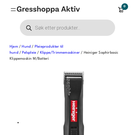
Hopp
0
til
innhold
Products
search
Hjem
/
Hund
/
Pleieprodukter til
hund
/
Pelspleie
/
Klippe/Trimmemaskiner
/ Heiniger Saphirbasic
Klippemaskin M/Batteri