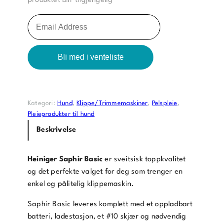
produktet blir tilgjengelig
L
e
g
Bli med i venteliste
g
i
n
n
Kategori:
Hund
, 
Klippe/Trimmemaskiner
, 
Pelspleie
, 
d
Pleieprodukter til hund
e
Beskrivelse
i
n
e
Heiniger Saphir Basic
er sveitsisk toppkvalitet
p
og det perfekte valget for deg som trenger en
o
enkel og pålitelig klippemaskin.
s
Saphir Basic leveres komplett med et oppladbart
t
batteri, ladestasjon, et #10 skjær og nødvendig
a