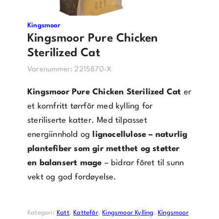
Kingsmoor
Kingsmoor Pure Chicken
Sterilized Cat
Varenummer:
2215870-X
Kingsmoor Pure Chicken Sterilized Cat
er
et kornfritt tørrfôr med kylling for
steriliserte katter. Med tilpasset
energiinnhold og
lignocellulose – naturlig
plantefiber som gir metthet og støtter
en balansert mage
– bidrar fôret til sunn
vekt og god fordøyelse.
Kategori:
Katt
, 
Kattefôr
, 
Kingsmoor Kylling
, 
Kingsmoor