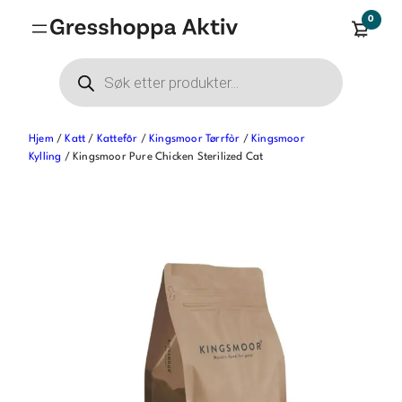
Hopp
0
til
innhold
Products
search
Hjem
/
Katt
/
Kattefôr
/
Kingsmoor Tørrfòr
/
Kingsmoor
Kylling
/ Kingsmoor Pure Chicken Sterilized Cat