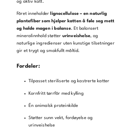
og aktiv katt.
Fôret inneholder
lignocellulose – en naturlig
plantefiber som hjelper katten å føle seg mett
og holde magen i balanse
. Et balansert
mineralinnhold støtter
urinveishelse
, og
naturlige ingredienser uten kunstige tilsetninger
gir et trygt og smakfullt måltid.
Fordeler:
Tilpasset steriliserte og kastrerte katter
Kornfritt tørrfôr med kylling
Én animalsk proteinkilde
Støtter sunn vekt, fordøyelse og
urinveishelse