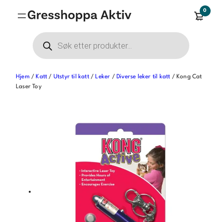
Hopp
0
til
innhold
Products
search
Hjem
/
Katt
/
Utstyr til katt
/
Leker
/
Diverse leker til katt
/ Kong Cat
Laser Toy