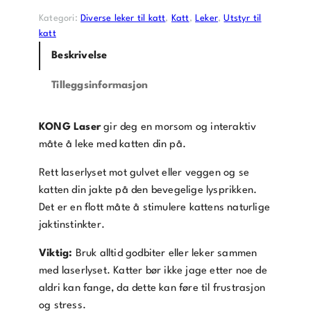
n
Kategori:
Diverse leker til katt
, 
Katt
, 
Leker
, 
Utstyr til
d
katt
e
Beskrivelse
i
n
Tilleggsinformasjon
e
p
o
KONG Laser
gir deg en morsom og interaktiv
s
måte å leke med katten din på.
t
Rett laserlyset mot gulvet eller veggen og se
a
katten din jakte på den bevegelige lysprikken.
d
Det er en flott måte å stimulere kattens naturlige
r
jaktinstinkter.
e
s
Viktig:
Bruk alltid godbiter eller leker sammen
s
med laserlyset. Katter bør ikke jage etter noe de
e
aldri kan fange, da dette kan føre til frustrasjon
f
og stress.