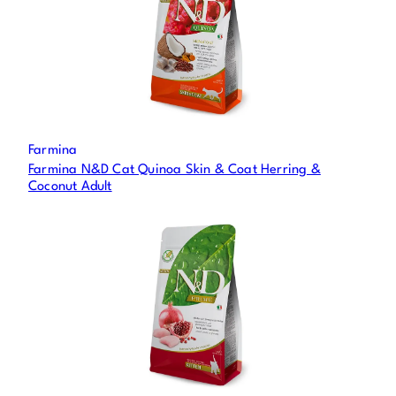
t
e
t
Farmina
Farmina N&D Cat Quinoa Skin & Coat Herring &
Coconut Adult