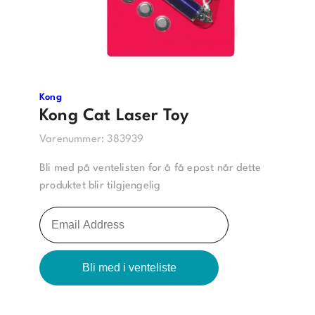
Kong
Kong Cat Laser Toy
Varenummer:
383939
Bli med på ventelisten for å få epost når dette
produktet blir tilgjengelig
L
e
g
Bli med i venteliste
g
i
n