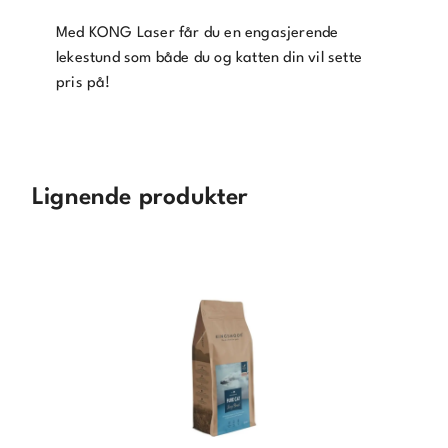
o
Med KONG Laser får du en engasjerende
r
lekestund som både du og katten din vil sette
å
pris på!
b
l
i
m
e
Lignende produkter
d
p
å
v
e
n
t
e
l
i