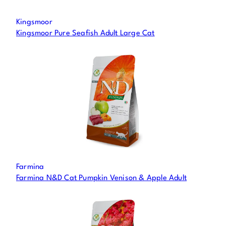
s
t
Kingsmoor
e
Kingsmoor Pure Seafish Adult Large Cat
n
f
o
r
d
e
t
t
e
p
Farmina
r
Farmina N&D Cat Pumpkin Venison & Apple Adult
o
d
u
k