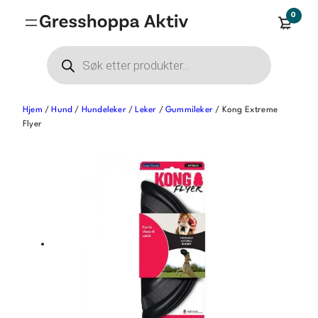
Hopp
0
til
innhold
Products
search
Hjem
/
Hund
/
Hundeleker
/
Leker
/
Gummileker
/ Kong Extreme
Flyer