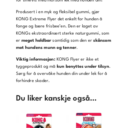
for timevis med morsom lek med hunden din!
Produsert i en myk og fleksibel gummi, gjør
KONG Extreme Flyer det enkelt for hunden å
fange og bære frisbee’en. Den er laget av
KONGs ekstraordinært sterke naturgummi, som
er
meget holdbar
samtidig som den er
skånsom
mot hundens munn og tenner
.
Viktig informasjon:
KONG Flyer er ikke et
tyggeprodukt og må
kun benyttes under tilsyn
.
Sørg for å overvåke hunden din under lek for å
forhindre skader.
Du liker kanskje også…