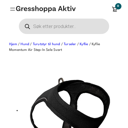
Hopp
0
til
innhold
Products
search
Hjem
/
Hund
/
Turutstyr til hund
/
Turseler
/
Kyflie
/ Kyflie
Momentum Air Step-In Sele Svart