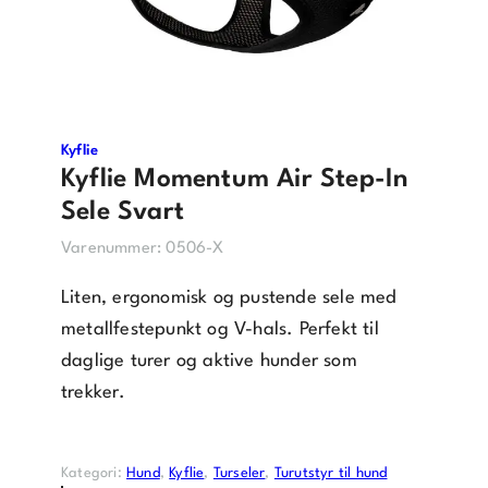
Kyflie
Kyflie Momentum Air Step-In
Sele Svart
Varenummer:
0506-X
Liten, ergonomisk og pustende sele med
metallfestepunkt og V-hals. Perfekt til
daglige turer og aktive hunder som
trekker.
Kategori:
Hund
, 
Kyflie
, 
Turseler
, 
Turutstyr til hund