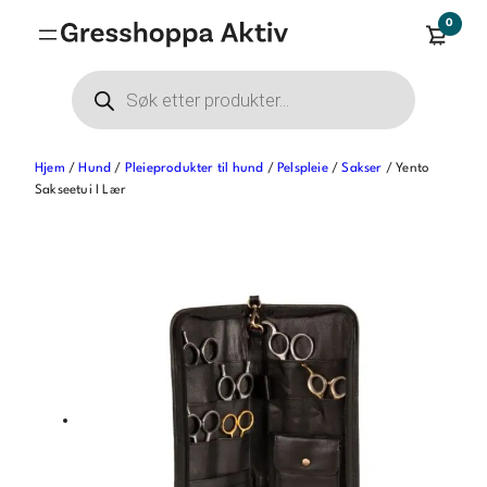
Hopp
0
til
innhold
Products
search
Hjem
/
Hund
/
Pleieprodukter til hund
/
Pelspleie
/
Sakser
/ Yento
Sakseetui I Lær