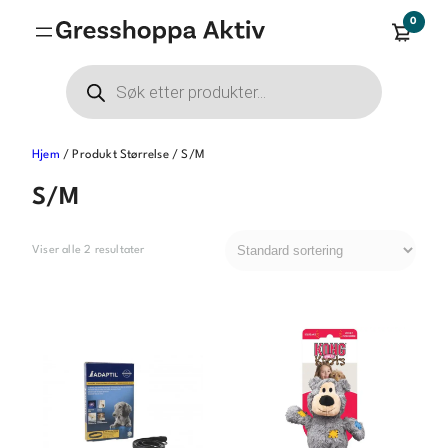
Hopp
0
til
innhold
Products
search
Hjem
/ Produkt Størrelse / S/M
S/M
Viser alle 2 resultater