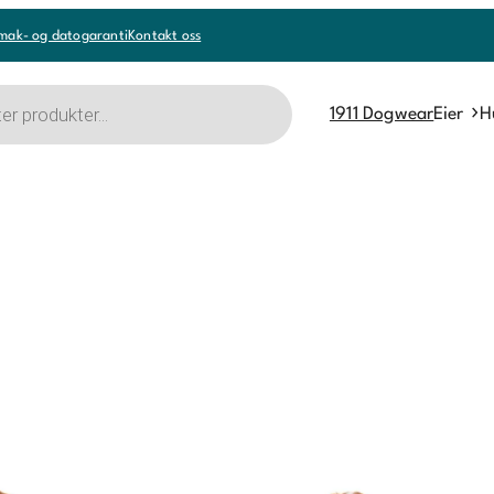
mak- og datogaranti
Kontakt oss
1911 Dogwear
Eier
H