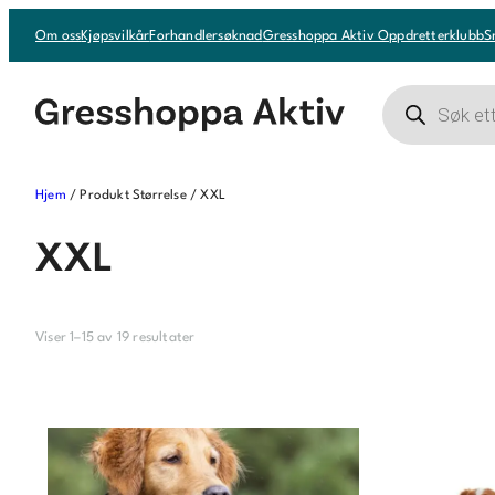
Hopp
Om oss
Kjøpsvilkår
Forhandlersøknad
Gresshoppa Aktiv Oppdretterklubb
S
til
innhold
Products
search
Hjem
/ Produkt Størrelse / XXL
XXL
Viser 1–15 av 19 resultater