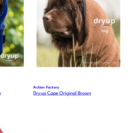
Action Factory
y
Dryup Cape Original Brown