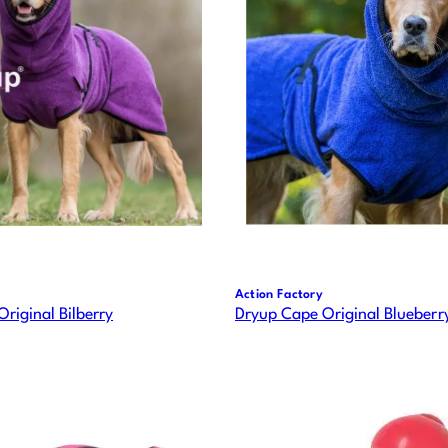
Action Factory
riginal Bilberry
Dryup Cape Original Blueberr