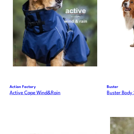
Action Factory
Buster
Active Cape Wind&Rain
Buster Body 