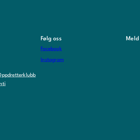
Følg oss
Meld
Facebook
Instagram
Oppdretterklubb
nti