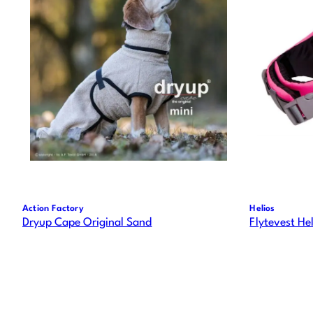
Action Factory
Helios
Dryup Cape Original Sand
Flytevest He