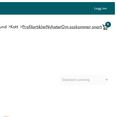
Logg inn
0
und
Katt
Profilartikler
Nyheter
Om oss
kommer snart