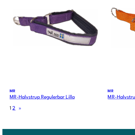
MR
MR
MR-Halvstrup Regulerbar Lilla
MR-Halvstru
1
2
»