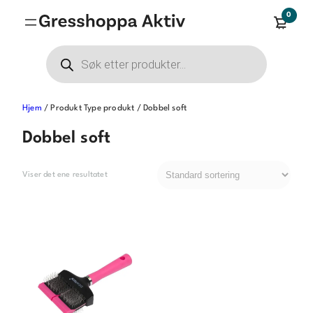
Hopp
0
til
innhold
Products
search
Hjem
/ Produkt Type produkt / Dobbel soft
Dobbel soft
Viser det ene resultatet