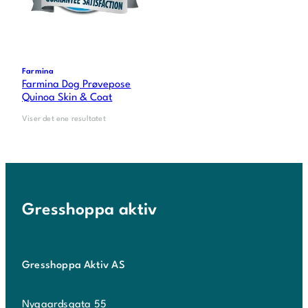
Farmina
Farmina Dog Prøvepose
Quinoa Skin & Coat
Viser det ene resultatet
Gresshoppa aktiv
Gresshoppa Aktiv AS
Nygaardsgata 55