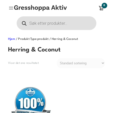
Hopp
0
til
innhold
Products
search
Hjem
/ Produkt Type produkt / Herring & Coconut
Herring & Coconut
Viser det ene resultatet