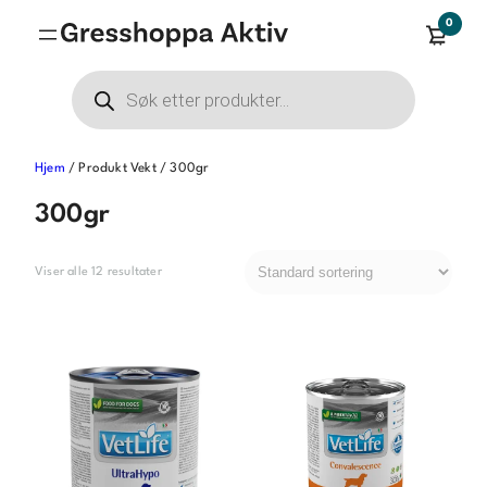
Hopp
0
til
innhold
Products
search
Hjem
/ Produkt Vekt / 300gr
300gr
Viser alle 12 resultater