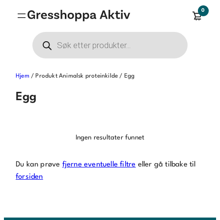
Hopp
0
til
innhold
Products
search
Hjem
/ Produkt Animalsk proteinkilde / Egg
Egg
Ingen resultater funnet
Du kan prøve
fjerne eventuelle filtre
eller gå tilbake til
forsiden