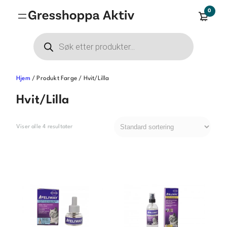
Hopp
0
til
innhold
Products
search
Hjem
/ Produkt Farge / Hvit/Lilla
Hvit/Lilla
Viser alle 4 resultater