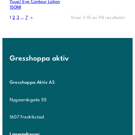
Yuup! Eye Contour Lotion
150Ml
1
2
3
…
7
»
Viser 1–15 av 94 resultater
Gresshoppa aktiv
Gresshoppa Aktiv AS
Nygaardsgata 55
1607 Fredrikstad
Lageradresse: