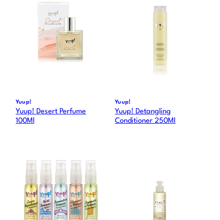
Yuup!
Yuup!
Yuup! Desert Perfume
Yuup! Detangling
100Ml
Conditioner 250Ml