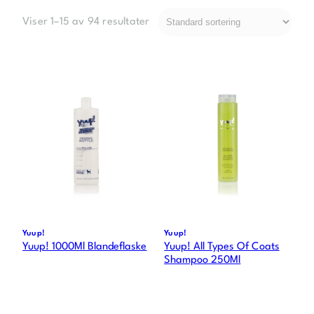
Viser 1–15 av 94 resultater
Yuup!
Yuup!
Yuup! 1000Ml Blandeflaske
Yuup! All Types Of Coats
Shampoo 250Ml