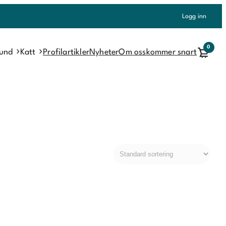
Logg inn
0
und
Katt
Profilartikler
Nyheter
Om oss
kommer snart