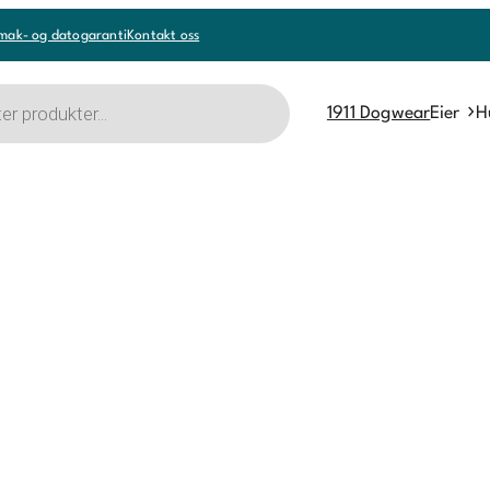
mak- og datogaranti
Kontakt oss
1911 Dogwear
Eier
H