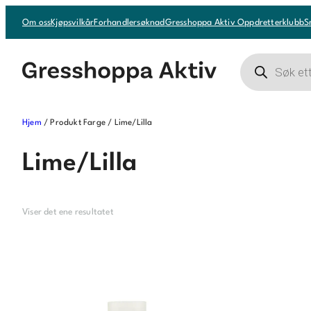
Hopp
Om oss
Kjøpsvilkår
Forhandlersøknad
Gresshoppa Aktiv Oppdretterklubb
S
til
innhold
Products
search
Hjem
/ Produkt Farge / Lime/Lilla
Lime/Lilla
Viser det ene resultatet