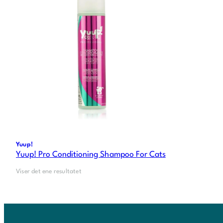
Yuup!
Yuup! Pro Conditioning Shampoo For Cats
Viser det ene resultatet