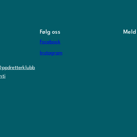
Følg oss
Meld
Facebook
Instagram
Oppdretterklubb
nti