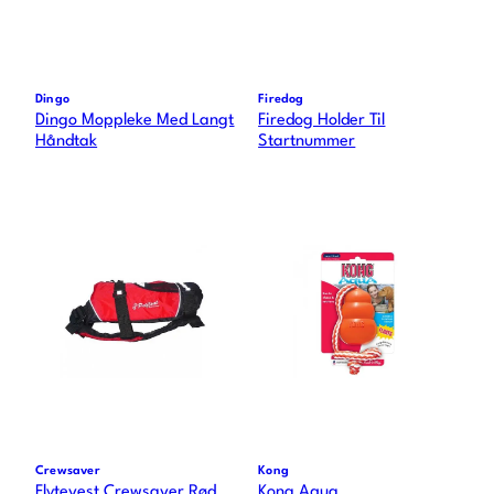
Dingo
Firedog
Dingo Moppleke Med Langt
Firedog Holder Til
Håndtak
Startnummer
Crewsaver
Kong
Flytevest Crewsaver Rød
Kong Aqua