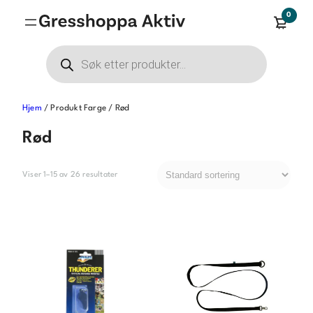
Hopp
0
til
innhold
Products
search
Hjem
/ Produkt Farge / Rød
Rød
Viser 1–15 av 26 resultater