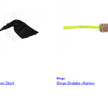
Dingo
inn Stort
Dingo Draleke «Kanin»