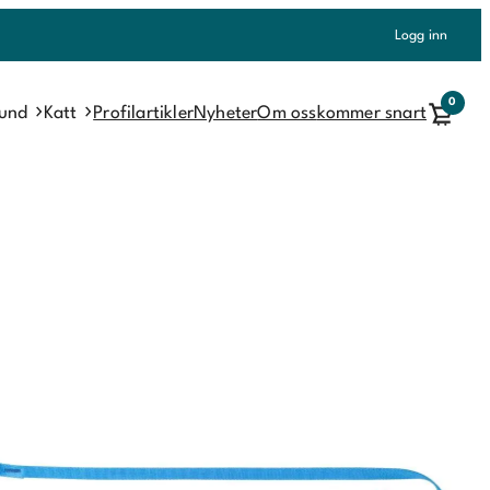
Logg inn
0
und
Katt
Profilartikler
Nyheter
Om oss
kommer snart