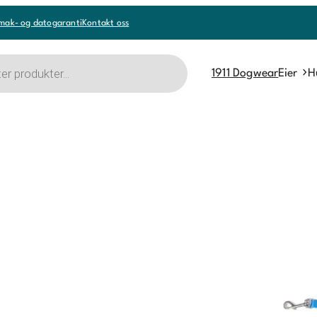
mak- og datogaranti
Kontakt oss
1911 Dogwear
Eier
H