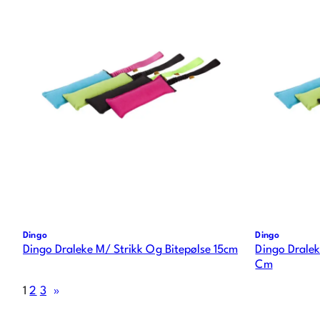
Dingo
Dingo
Dingo Draleke M/ Strikk Og Bitepølse 15cm
Dingo Dralek
Cm
1
2
3
»