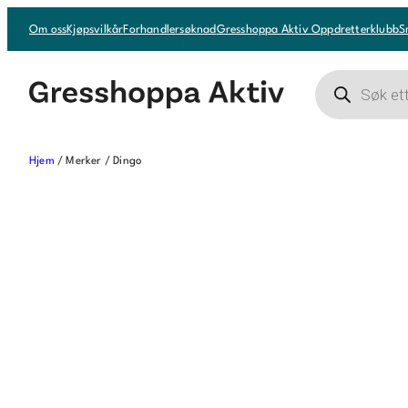
Om oss
Kjøpsvilkår
Forhandlersøknad
Gresshoppa Aktiv Oppdretterklubb
S
Products
search
Hjem
/ Merker / Dingo