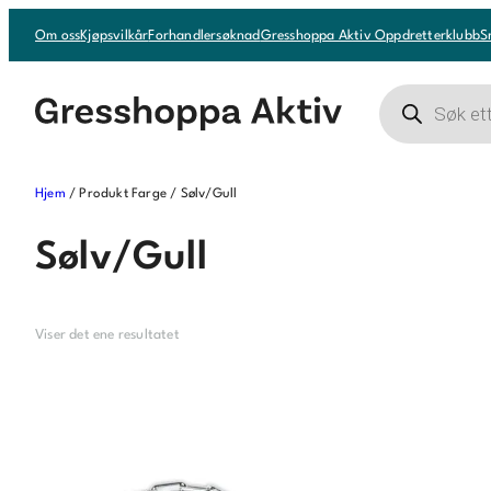
Hopp
Om oss
Kjøpsvilkår
Forhandlersøknad
Gresshoppa Aktiv Oppdretterklubb
S
til
innhold
Products
search
Hjem
/ Produkt Farge / Sølv/Gull
Sølv/Gull
Viser det ene resultatet