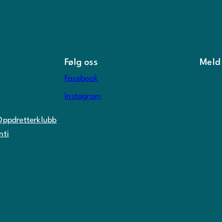
Følg oss
Meld
Facebook
Instagram
Oppdretterklubb
nti