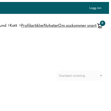
Logg inn
0
und
Katt
Profilartikler
Nyheter
Om oss
kommer snart