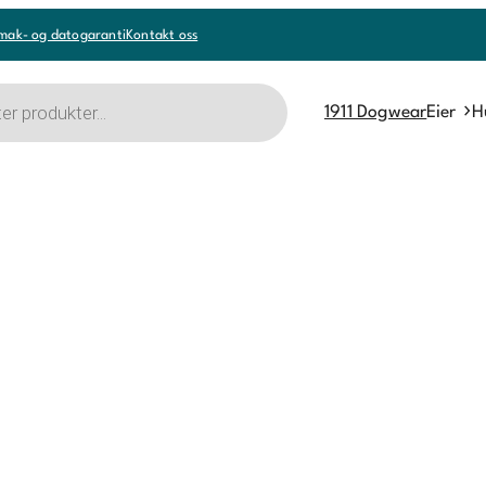
mak- og datogaranti
Kontakt oss
1911 Dogwear
Eier
H