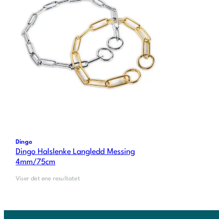
Dingo
Dingo Halslenke Langledd Messing
4mm/75cm
Viser det ene resultatet