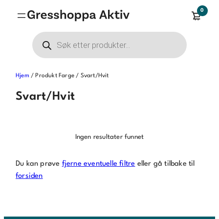
Hopp
0
til
innhold
Products
search
Hjem
/ Produkt Farge / Svart/Hvit
Svart/Hvit
Ingen resultater funnet
Du kan prøve
fjerne eventuelle filtre
eller gå tilbake til
forsiden