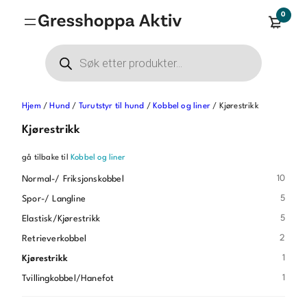
0
Products
search
Hjem
/
Hund
/
Turutstyr til hund
/
Kobbel og liner
/ Kjørestrikk
Kjørestrikk
gå tilbake til
Kobbel og liner
10
Normal-/ Friksjonskobbel
5
Spor-/ Langline
5
Elastisk/Kjørestrikk
2
Retrieverkobbel
1
Kjørestrikk
1
Tvillingkobbel/Hanefot