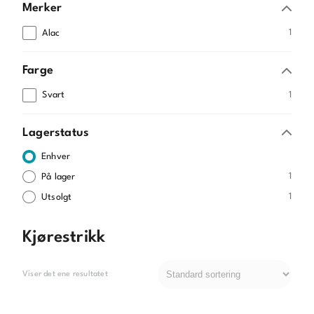
Merker
1
Alac
Farge
1
Svart
Lagerstatus
Enhver
1
På lager
1
Utsolgt
Kjørestrikk
Viser det ene resultatet