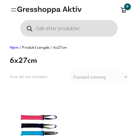
Hopp
0
til
innhold
Products
search
Hjem
/ Produkt Lengde / 6x27cm
6x27cm
Viser det ene resultatet