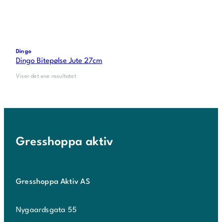
Dingo
Dingo Bitepølse Jute 27cm
Viser det ene resultatet
Gresshoppa aktiv
Gresshoppa Aktiv AS
Nygaardsgata 55