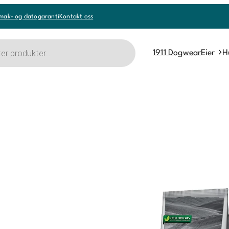
mak- og datogaranti
Kontakt oss
1911 Dogwear
Eier
H