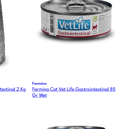
Farmina
testinal 2 Kg
Farmina Cat Vet Life Gastrointestinal 85
Gr Wet