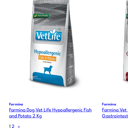
Farmina
Farmina
Farmina Dog Vet Life Hypoallergenic Fish
Farmina Vet 
and Potato 2 Kg
Gastrointest
1
2
»