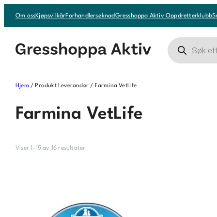
Hopp
Om oss
Kjøpsvilkår
Forhandlersøknad
Gresshoppa Aktiv Oppdretterklubb
S
til
innhold
Products
search
Hjem
/ Produkt Leverandør / Farmina VetLife
Farmina VetLife
Viser 1–15 av 16 resultater