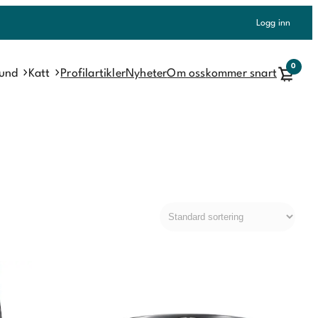
Logg inn
0
und
Katt
Profilartikler
Nyheter
Om oss
kommer snart