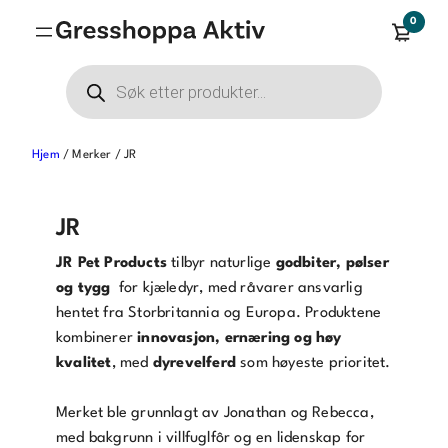
0
Products
search
Hjem
/ Merker / JR
JR
JR Pet Products
tilbyr naturlige
godbiter, pølser
og tygg
for kjæledyr, med råvarer ansvarlig
hentet fra Storbritannia og Europa. Produktene
kombinerer
innovasjon, ernæring og høy
kvalitet
, med
dyrevelferd
som høyeste prioritet.
Merket ble grunnlagt av Jonathan og Rebecca,
med bakgrunn i villfuglfôr og en lidenskap for