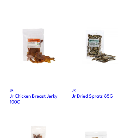
JR
JR
Jr Chicken Breast Jerky
Jr Dried Sprats 85G
100G