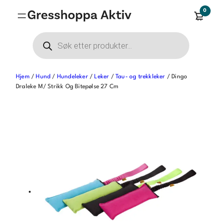
Hopp
0
til
innhold
Products
search
Hjem
/
Hund
/
Hundeleker
/
Leker
/
Tau- og trekkleker
/ Dingo
Draleke M/ Strikk Og Bitepølse 27 Cm