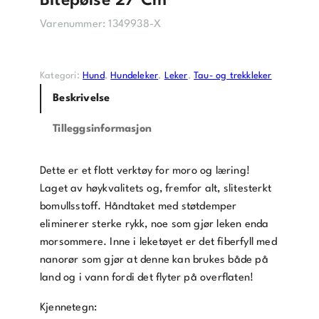
Bitepølse 27 Cm
Varenummer:
1349938-X
Kategori:
Hund
, 
Hundeleker
, 
Leker
, 
Tau- og trekkleker
Beskrivelse
Tilleggsinformasjon
Dette er et flott verktøy for moro og læring!
Laget av høykvalitets og, fremfor alt, slitesterkt
bomullsstoff. Håndtaket med støtdemper
eliminerer sterke rykk, noe som gjør leken enda
morsommere. Inne i leketøyet er det fiberfyll med
nanorør som gjør at denne kan brukes både på
land og i vann fordi det flyter på overflaten!
Kjennetegn: