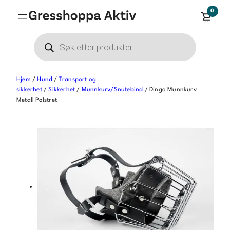
Hopp
0
til
innhold
Products
search
Hjem
/
Hund
/
Transport og
sikkerhet
/
Sikkerhet
/
Munnkurv/Snutebind
/ Dingo Munnkurv
Metall Polstret