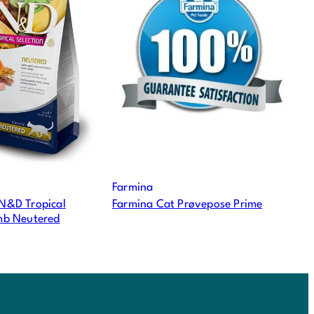
Farmina
N&D Tropical
Farmina Cat Prøvepose Prime
mb Neutered