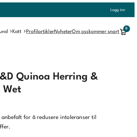
Logg inn
0
und
Katt
Profilartikler
Nyheter
Om oss
kommer snart
&D Quinoa Herring &
r Wet
 anbefalt for å redusere intoleranser til
ffer.