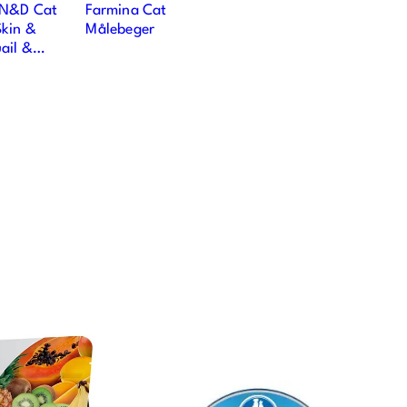
 N&D Cat
Farmina Cat
kin &
Målebeger
ail &
 Adult