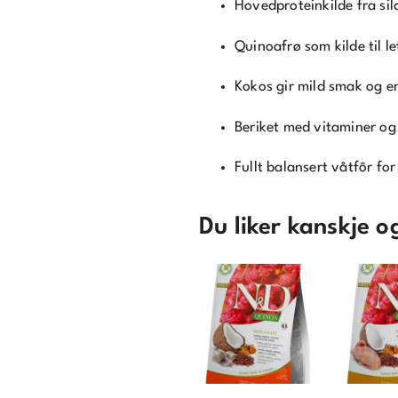
Hovedproteinkilde fra si
Quinoafrø som kilde til l
Kokos gir mild smak og e
Beriket med vitaminer og 
Fullt balansert våtfôr fo
Du liker kanskje 