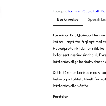
Kategori:
Farmina Våtfòr
, 
Katt
, 
Ka
Beskrivelse
Spesifika
Farmina Cat Quinoa Herrin
katter, laget for å gi optimal
Hovedproteinkilden er sild, ko
balansert næringsinnhold. Fôre
lettfordøyelige karbohydrater o
Dette fôret er beriket med vit
helse og vitalitet. Ideelt for 
lettfordøyelig våtfôr.
Fordeler: