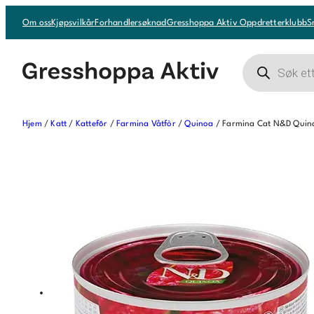
Hopp
Om oss
Kjøpsvilkår
Forhandlersøknad
Gresshoppa Aktiv Oppdretterklubb
S
til
innhold
Products
search
Hjem
/
Katt
/
Kattefôr
/
Farmina Våtfòr
/
Quinoa
/ Farmina Cat N&D Quino