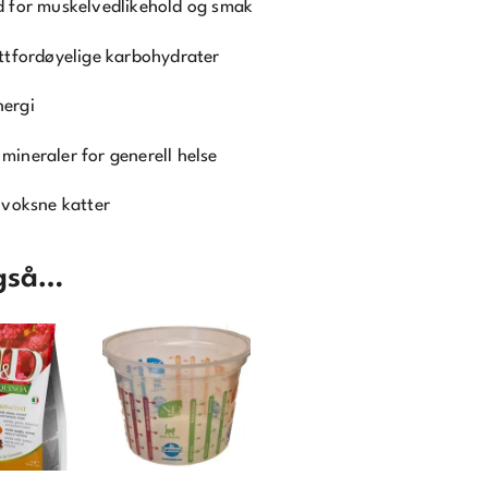
ld for muskelvedlikehold og smak
ettfordøyelige karbohydrater
nergi
mineraler for generell helse
r voksne katter
også…