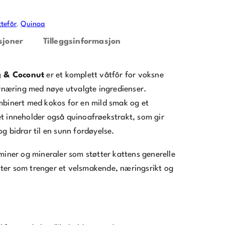
ttefôr
, 
Quinoa
sjoner
Tilleggsinformasjon
g & Coconut
er et komplett våtfôr for voksne
 ernæring med nøye utvalgte ingredienser.
mbinert med kokos for en mild smak og et
t inneholder også quinoafrøekstrakt, som gir
g bidrar til en sunn fordøyelse.
aminer og mineraler som støtter kattens generelle
katter som trenger et velsmakende, næringsrikt og