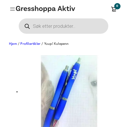
Hopp
0
til
innhold
Products
search
Hjem
/
Profilartikler
/ Yuup! Kulepenn