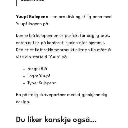
n
e
p
Yuup! Kulepenn
– en praktisk og stilig penn med
o
Yuup!-logoen på.
s
Denne blå kulepennen er perfekt for daglig bruk,
t
enten det er på kontoret, skolen eller hjemme.
a
Den er et flott reklameprodukt eller en fin måte å
d
vise din støtte til Yuup! på.
r
e
Farge: Blå
s
Logo: Yuup!
s
Type: Kulepenn
e
f
En pålitelig skrivepartner med et gjenkjennelig
o
design.
r
å
Du liker kanskje også…
b