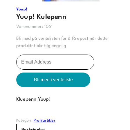
Yuup!
Yuup! Kulepenn
Varenummer:
1061
Bli med på ventelisten for å få epost når dette
produktet blir tilgjengelig
L
e
g
Bli med i venteliste
g
i
n
Kluepenn Yuup!
n
d
e
Kategori:
Profilartikler
i
Beskrivelse