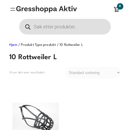
Hopp
0
til
innhold
Products
search
Hjem
/ Produkt Type produkt / 10 Rottweiler L
10 Rottweiler L
Viser det ene resultatet