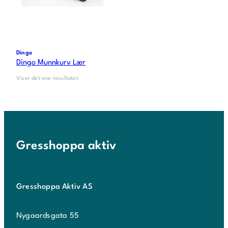
Dingo
Dingo Munnkurv Lær
Viser det ene resultatet
Gresshoppa aktiv
Gresshoppa Aktiv AS
Nygaardsgata 55